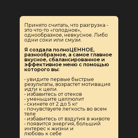
Принято считать, что разгрузка -
это что-то «голодное»,
однообразное, невкусное. Либо
одни соки или смузи.
Я создала полноЦЕННОЕ,
разнообразное, а самое главное
вкусное, сбалансированное и
эффективное меню с помощью
которого вы:
• увидите первые быстрые
результаты, возрастет мотивация
идти к цели.
• избавитесь от отеков
• уменьшите целлюлит
• скинете от 2 до 5 кг
• почувствуете легкость во всем
теле
• избавитесь от вздутия в животе
• появится энергия, больший
интерес к жизни и
любовь к себе